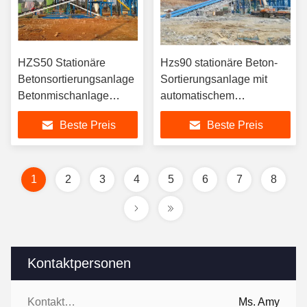
HZS50 Stationäre
Hzs90 stationäre Beton-
Betonsortierungsanlage
Sortierungsanlage mit
Betonmischanlage
automatischem
Hersteller
Steuerungssystem und 50-
Beste Preis
Beste Preis
200 Tonnen Zement-Silo
1
2
3
4
5
6
7
8
Kontaktpersonen
Kontaktpersonen:
Ms. Amy