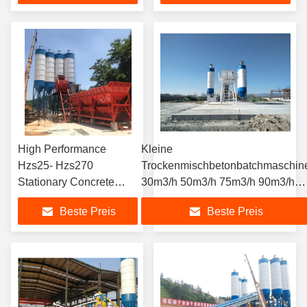
stationäre
stationäre
Betonbatchwerke
Betonbatchwerke
High Performance
Kleine
Hzs25- Hzs270
Trockenmischbetonbatchmaschin
Stationary Concrete
30m3/h 50m3/h 75m3/h 90m3/h
Batching Plant
stationäre Betonbatching-Anlage
Beste Preis
Beste Preis