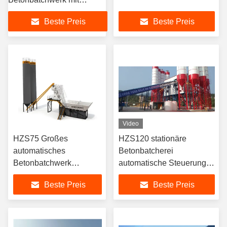
automatischem
Beste Preis
Beste Preis
Steuerungssystem
Video
HZS75 Großes
HZS120 stationäre
automatisches
Betonbatcherei
Betonbatchwerk
automatische Steuerung
Trockene/nasse
der PLC für Brücken
Beste Preis
Beste Preis
Mischvorbereitung
stationäre
Betonbatchwerke