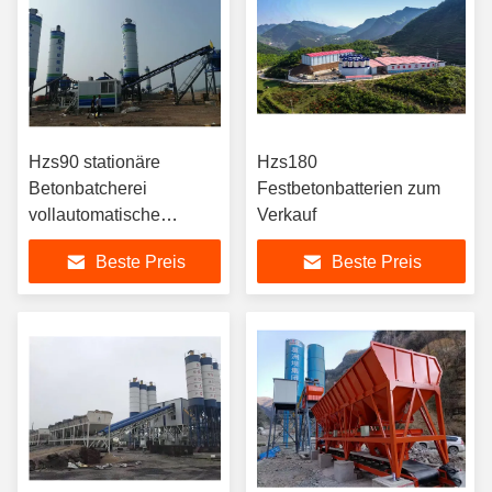
Hzs90 stationäre
Hzs180
Betonbatcherei
Festbetonbatterien zum
vollautomatische
Verkauf
Befestigungsgurt
Beste Preis
Beste Preis