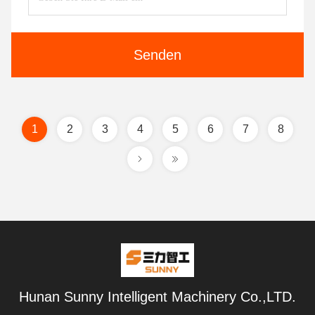
Senden
1
2
3
4
5
6
7
8
Hunan Sunny Intelligent Machinery Co.,LTD.