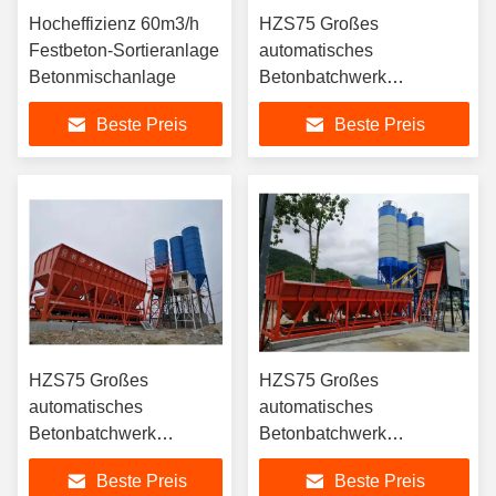
Hocheffizienz 60m3/h
HZS75 Großes
Festbeton-Sortieranlage
automatisches
Betonmischanlage
Betonbatchwerk
Trockene/nasse
Beste Preis
Beste Preis
Mischvorbereitung
stationäre
Betonbatchwerke
HZS75 Großes
HZS75 Großes
automatisches
automatisches
Betonbatchwerk
Betonbatchwerk
Trockene/nasse
Trockene/nasse
Beste Preis
Beste Preis
Mischvorbereitung
Mischvorbereitung