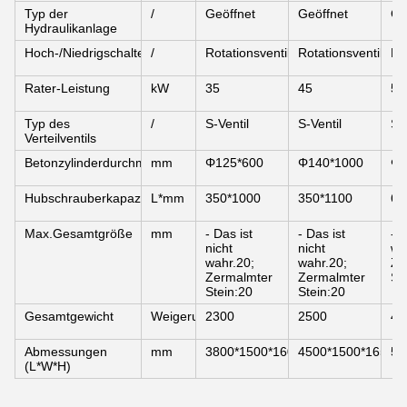
Typ der
/
Geöffnet
Geöffnet
Ge
Hydraulikanlage
Hoch-/Niedrigschalter
/
Rotationsventil
Rotationsventil
Ro
Rater-Leistung
kW
35
45
55
Typ des
/
S-Ventil
S-Ventil
S-V
Verteilventils
Betonzylinderdurchmesser*Schlag
mm
Φ125*600
Φ140*1000
Φ2
Hubschrauberkapazität*Zuführhöhe
L*mm
350*1000
350*1100
60
Max.Gesamtgröße
mm
- Das ist
- Das ist
- D
nicht
nicht
wa
wahr.20;
wahr.20;
Ze
Zermalmter
Zermalmter
St
Stein:20
Stein:20
Gesamtgewicht
Weigerung
2300
2500
45
Abmessungen
mm
3800*1500*1600
4500*1500*1650
51
(L*W*H)