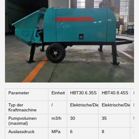
Parameter
Einheit
HBT30.6.35S
HBT40.8.45S
HB
Typ der
/
Elektrische/Dieselmotor
Elektrische/Diesel
El
Kraftmaschine
Pumpvolumen
m3/h
30
35
52
(maximal)
Auslassdruck
MPa
6
8
10