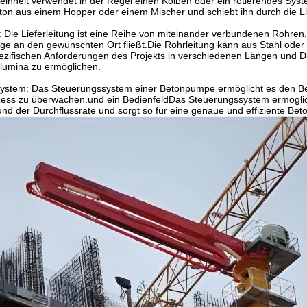
peinheit verwendet in der Regel einen Kolben oder ein rotierendes S
ton aus einem Hopper oder einem Mischer und schiebt ihn durch die Lie
g: Die Lieferleitung ist eine Reihe von miteinander verbundenen Rohren,
 an den gewünschten Ort fließt.Die Rohrleitung kann aus Stahl oder 
ezifischen Anforderungen des Projekts in verschiedenen Längen und D
lumina zu ermöglichen.
ystem: Das Steuerungssystem einer Betonpumpe ermöglicht es den Be
ss zu überwachen.und ein BedienfeldDas Steuerungssystem ermöglich
nd der Durchflussrate und sorgt so für eine genaue und effiziente Beto