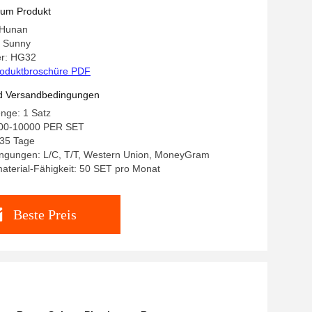
zum Produkt
 Hunan
 Sunny
r: HG32
oduktbroschüre PDF
d Versandbedingungen
nge: 1 Satz
000-10000 PER SET
-35 Tage
ngungen: L/C, T/T, Western Union, MoneyGram
terial-Fähigkeit: 50 SET pro Monat
Beste Preis