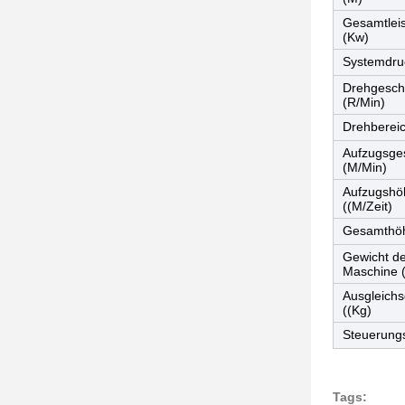
Gesamtlei
(Kw)
Systemdru
Drehgeschw
(R/Min)
Drehbereic
Aufzugsges
(M/Min)
Aufzugshö
((M/Zeit)
Gesamthö
Gewicht d
Maschine 
Ausgleichs
((Kg)
Steuerun
Tags: