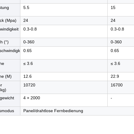
stung
5.5
15
ck (Mpa)
24
24
indigkeit
0.3-0.8
0.3-0.8
h (°)
0-360
0-360
chwindigkeit
0.65
0.65
he
≤ 3.6
≤ 3.6
he (M)
12.6
22.9
er
10720
16700
(kg)
gewicht
4 × 2000
-
gsmodus
Panel/drahtlose Fernbedienung