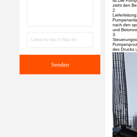
ist.Die Pum
zieht den Be
Lieferleitun
Pumpenanlage
nach den sp
und Betonvo
Steuerungss
Pumpenproze
des Drucks u
Senden