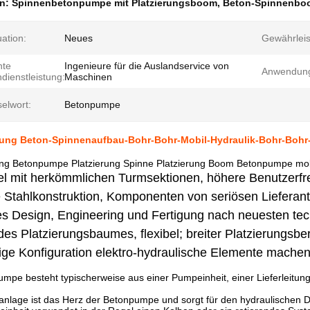
en:
Spinnenbetonpumpe mit Platzierungsboom
,
Beton-Spinnenbo
uation:
Neues
Gewährleis
hte
Ingenieure für die Auslandservice von
Anwendun
dienstleistung:
Maschinen
elwort:
Betonpumpe
ung Beton-Spinnenaufbau-Bohr-Bohr-Mobil-Hydraulik-Bohr-Bohr
ng Betonpumpe Platzierung Spinne Platzierung Boom Betonpumpe mobi
l mit herkömmlichen Turmsektionen, höhere Benutzerfre
 Stahlkonstruktion, Komponenten von seriösen Lieferant
es Design, Engineering und Fertigung nach neuesten te
es Platzierungsbaumes, flexibel; breiter Platzierungsber
ge Konfiguration elektro-hydraulische Elemente machen d
mpe besteht typischerweise aus einer Pumpeinheit, einer Lieferleitu
lage ist das Herz der Betonpumpe und sorgt für den hydraulischen Dru