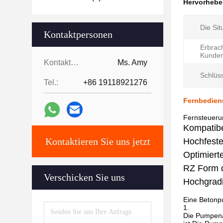
Hervorheb
Die Sit
Kontaktpersonen
Erbrac
Kunden
Kontaktpersonen:
Ms. Amy
Schlüss
Tel.:
+86 19118921276
Fernbedien
Fernsteueru
Kompatibe
Kontaktieren Sie uns jetzt
Hochfeste
Optimiert
RZ Form d
Verschicken Sie uns
Hochgradi
Eine Betonpu
Die Pumpenan