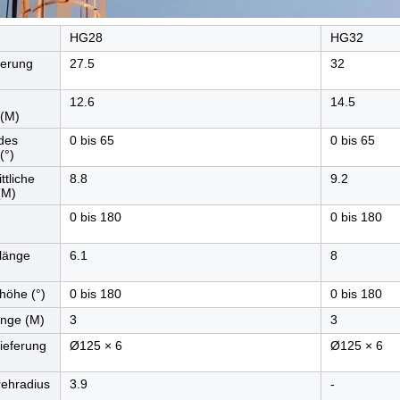
HG28
HG32
ierung
27.5
32
)
12.6
14.5
(M)
des
0 bis 65
0 bis 65
(°)
ttliche
8.8
9.2
(M)
0 bis 180
0 bis 180
länge
6.1
8
höhe (°)
0 bis 180
0 bis 180
änge (M)
3
3
ieferung
Ø125 × 6
Ø125 × 6
ehradius
3.9
-