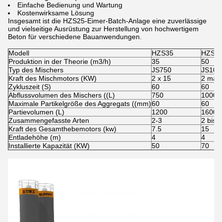
Einfache Bedienung und Wartung
Kostenwirksame Lösung
Insgesamt ist die HZS25-Eimer-Batch-Anlage eine zuverlässige
und vielseitige Ausrüstung zur Herstellung von hochwertigem
Beton für verschiedene Bauanwendungen.
Modell
HZS35
HZS5
Produktion in der Theorie (m3/h)
35
50
Typ des Mischers
JS750
JS100
Kraft des Mischmotors (KW)
2 x 15
2 mal 
Zykluszeit (S)
60
60
Abflussvolumen des Mischers ((L)
750
1000
Maximale Partikelgröße des Aggregats ((mm)
60
60
Partievolumen (L)
1200
1600
Zusammengefasste Arten
2-3
2 bis 4
Kraft des Gesamthebemotors (kw)
7.5
15
Entladehöhe (m)
4
4
Installierte Kapazität (KW)
50
70