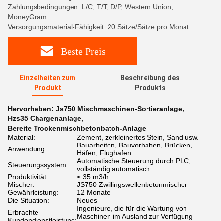
Zahlungsbedingungen: L/C, T/T, D/P, Western Union,
MoneyGram
Versorgungsmaterial-Fähigkeit: 20 Sätze/Sätze pro Monat
Beste Preis
Einzelheiten zum
Beschreibung des
Produkt
Produkts
Hervorheben:
Js750 Mischmaschinen-Sortieranlage
,
Hzs35 Chargenanlage
,
Bereite Trockenmischbetonbatch-Anlage
Material:
Zement, zerkleinertes Stein, Sand usw.
Bauarbeiten, Bauvorhaben, Brücken,
Anwendung:
Häfen, Flughafen
Automatische Steuerung durch PLC,
Steuerungssystem:
vollständig automatisch
Produktivität:
≤ 35 m3/h
Mischer:
JS750 Zwillingswellenbetonmischer
Gewährleistung:
12 Monate
Die Situation:
Neues
Ingenieure, die für die Wartung von
Erbrachte
Maschinen im Ausland zur Verfügung
Kundendienstleistung: