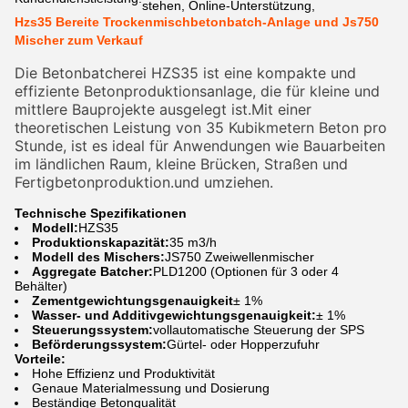
stehen, Online-Unterstützung,
Hzs35 Bereite Trockenmischbetonbatch-Anlage und Js750
Mischer zum Verkauf
Die Betonbatcherei HZS35 ist eine kompakte und
effiziente Betonproduktionsanlage, die für kleine und
mittlere Bauprojekte ausgelegt ist.Mit einer
theoretischen Leistung von 35 Kubikmetern Beton pro
Stunde, ist es ideal für Anwendungen wie Bauarbeiten
im ländlichen Raum, kleine Brücken, Straßen und
Fertigbetonproduktion.und umziehen.
Technische Spezifikationen
Modell:
HZS35
Produktionskapazität:
35 m3/h
Modell des Mischers:
JS750 Zweiwellenmischer
Aggregate Batcher:
PLD1200 (Optionen für 3 oder 4
Behälter)
Zementgewichtungsgenauigkeit
± 1%
Wasser- und Additivgewichtungsgenauigkeit:
± 1%
Steuerungssystem:
vollautomatische Steuerung der SPS
Beförderungssystem:
Gürtel- oder Hopperzufuhr
Vorteile:
Hohe Effizienz und Produktivität
Genaue Materialmessung und Dosierung
Beständige Betonqualität