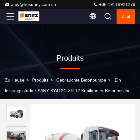
amy@hnsunny.com.cn
+86 19118921276
Zitat
Produits
Zu Hause
>
Produits
>
Gebrauchte Betonpumpe
>
Ein
leistungsstarker SANY SY412C-8R 12 Kubikmeter Betonmischer
für den Bau