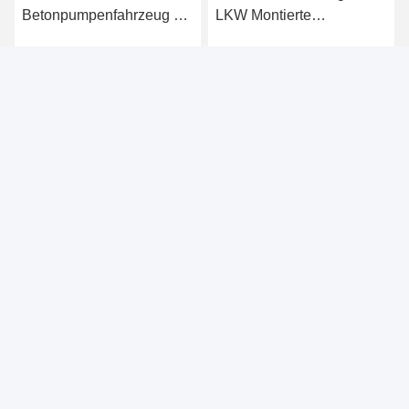
Betonpumpenfahrzeug 56
LKW Montierte
m/62 m für das glattes
Betonpumpe 56m
Betongießen
Gebrauchtbetonpumpe
Beste Preis
Beste Preis
Hunan Sunny Intelligent Machinery Co.,LTD.
amy@hnsunny.com.cn
+86 19118921276
Baumaschinen, die den Industriepark der Hightech-Zone
in der Stadt Ningxiang in der Provinz Hunan unterstützen