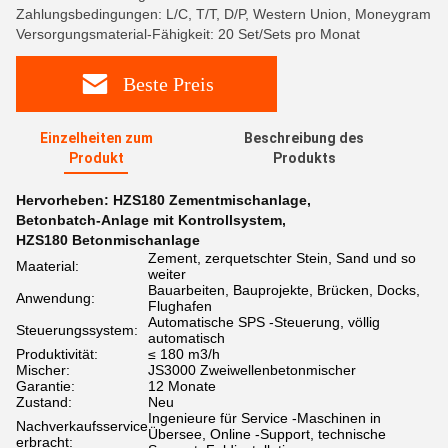
Zahlungsbedingungen: L/C, T/T, D/P, Western Union, Moneygram
Versorgungsmaterial-Fähigkeit: 20 Set/Sets pro Monat
Beste Preis
Einzelheiten zum
Beschreibung des
Produkt
Produkts
Hervorheben:
HZS180 Zementmischanlage
,
Betonbatch-Anlage mit Kontrollsystem
,
HZS180 Betonmischanlage
Zement, zerquetschter Stein, Sand und so
Maaterial:
weiter
Bauarbeiten, Bauprojekte, Brücken, Docks,
Anwendung:
Flughafen
Automatische SPS -Steuerung, völlig
Steuerungssystem:
automatisch
Produktivität:
≤ 180 m3/h
Mischer:
JS3000 Zweiwellenbetonmischer
Garantie:
12 Monate
Zustand:
Neu
Ingenieure für Service -Maschinen in
Nachverkaufsservice
Übersee, Online -Support, technische
erbracht: