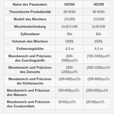
Name des Parameters
HZS60
HZS90
Theoretische Produktivität
60 M3/h
90 M3/h
Modell des Mischers
JS1000
JS1500
Mischmotorleistung
2x18,5 kW
2x30 kW
Zyklusdauer
60s
60s
Volumen des Mischers
1000L
1500L
Entleerungshöhe
4,0 m
4,0 m
Messbereich und Präzision
(600-
(700-2400)≤±2%
des Zuschlagstoffs
2000)≤±2%
Messbereich und Präzision
(300-
(300-1200)≤±1%
des Zements
1200)≤±1%
Messbereich und Präzision
(200-600)≤±1%
(200-600)≤±1%
der Kohlenasche
Messbereich und Präzision
200-600)≤±1%
(200-600)≤±1%
des Wassers
Messbereich und Präzision
20-60)≤±1%
(20-60)≤±1%
des Zusatzmittels