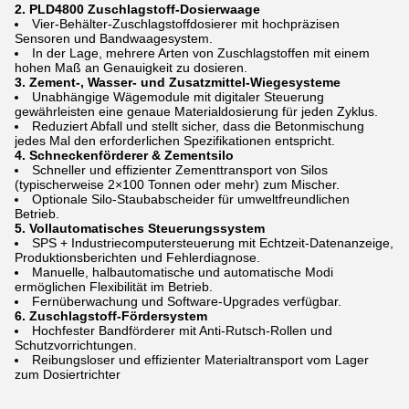
2. PLD4800 Zuschlagstoff-Dosierwaage
Vier-Behälter-Zuschlagstoffdosierer mit hochpräzisen
Sensoren und Bandwaagesystem.
In der Lage, mehrere Arten von Zuschlagstoffen mit einem
hohen Maß an Genauigkeit zu dosieren.
3. Zement-, Wasser- und Zusatzmittel-Wiegesysteme
Unabhängige Wägemodule mit digitaler Steuerung
gewährleisten eine genaue Materialdosierung für jeden Zyklus.
Reduziert Abfall und stellt sicher, dass die Betonmischung
jedes Mal den erforderlichen Spezifikationen entspricht.
4. Schneckenförderer & Zementsilo
Schneller und effizienter Zementtransport von Silos
(typischerweise 2×100 Tonnen oder mehr) zum Mischer.
Optionale Silo-Staubabscheider für umweltfreundlichen
Betrieb.
5. Vollautomatisches Steuerungssystem
SPS + Industriecomputersteuerung mit Echtzeit-Datenanzeige,
Produktionsberichten und Fehlerdiagnose.
Manuelle, halbautomatische und automatische Modi
ermöglichen Flexibilität im Betrieb.
Fernüberwachung und Software-Upgrades verfügbar.
6. Zuschlagstoff-Fördersystem
Hochfester Bandförderer mit Anti-Rutsch-Rollen und
Schutzvorrichtungen.
Reibungsloser und effizienter Materialtransport vom Lager
zum Dosiertrichter