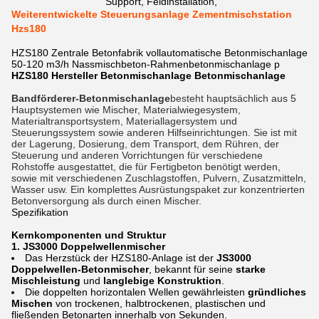
Support, Feldinstallation,
Weiterentwickelte Steuerungsanlage Zementmischstation
Hzs180
HZS180 Zentrale Betonfabrik vollautomatische Betonmischanlage
50-120 m3/h Nassmischbeton-Rahmenbetonmischanlage p
HZS180 Hersteller Betonmischanlage Betonmischanlage
Bandförderer-Betonmischanlage
besteht hauptsächlich aus 5
Hauptsystemen wie Mischer, Materialwiegesystem,
Materialtransportsystem, Materiallagersystem und
Steuerungssystem sowie anderen Hilfseinrichtungen. Sie ist mit
der Lagerung, Dosierung, dem Transport, dem Rühren, der
Steuerung und anderen Vorrichtungen für verschiedene
Rohstoffe ausgestattet, die für Fertigbeton benötigt werden,
sowie mit verschiedenen Zuschlagstoffen, Pulvern, Zusatzmitteln,
Wasser usw. Ein komplettes Ausrüstungspaket zur konzentrierten
Betonversorgung als durch einen Mischer.
Spezifikation
Kernkomponenten und Struktur
1. JS3000 Doppelwellenmischer
Das Herzstück der HZS180-Anlage ist der
JS3000
Doppelwellen-Betonmischer
, bekannt für seine
starke
Mischleistung
und
langlebige Konstruktion
.
Die doppelten horizontalen Wellen gewährleisten
gründliches
Mischen
von trockenen, halbtrockenen, plastischen und
fließenden Betonarten innerhalb von Sekunden.