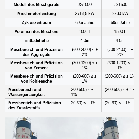
Modell des Mischgeräts
JS1000
JS1500
Mischmotorleistung
2x18,5 kW
2x30 kW
Zykluszeitraum
60er Jahre
60er Jahre
Volumen des Mischers
1000 L
1500 L
Entladehöhe
4.0m
4.0m
Messbereich und Präzision
(600-2000) ≤ ±
(700-2400) ≤ ±
des Aggregats
2%
2%
Messbereich und Präzision
(300-1200) ≤ ±
(300-1200) ≤ ±
von Zement
1%
1%
Messbereich und Präzision
(200-600) ≤ ±
(200-600) ≤ ± 1%
von Kohleasche
1%
Messbereich und
200-600) ≤ ±
(200-600) ≤ ± 1%
Wassergenauigkeit
1%
Messbereich und Präzision
20-60) ≤ ± 1%
(20-60) ≤ ± 1%
des Zusatzstoffs