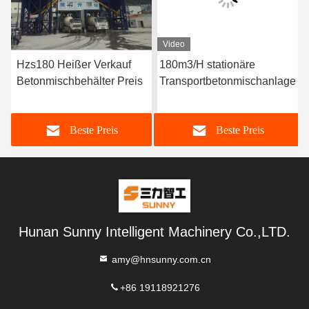
Video
Hzs180 Heißer Verkauf
180m3/H stationäre
Betonmischbehälter Preis
Transportbetonmischanlage
Beste Preis
Beste Preis
Hunan Sunny Intelligent Machinery Co.,LTD.
amy@hnsunny.com.cn
+86 19118921276