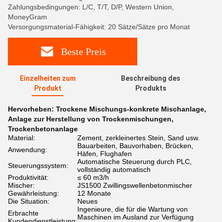
Zahlungsbedingungen: L/C, T/T, D/P, Western Union,
MoneyGram
Versorgungsmaterial-Fähigkeit: 20 Sätze/Sätze pro Monat
Beste Preis
Einzelheiten zum
Beschreibung des
Produkt
Produkts
Hervorheben:
Trockene Mischungs-konkrete Mischanlage
,
Anlage zur Herstellung von Trockenmischungen
,
Trockenbetonanlage
Material:
Zement, zerkleinertes Stein, Sand usw.
Bauarbeiten, Bauvorhaben, Brücken,
Anwendung:
Häfen, Flughafen
Automatische Steuerung durch PLC,
Steuerungssystem:
vollständig automatisch
Produktivität:
≤ 60 m3/h
Mischer:
JS1500 Zwillingswellenbetonmischer
Gewährleistung:
12 Monate
Die Situation:
Neues
Ingenieure, die für die Wartung von
Erbrachte
Maschinen im Ausland zur Verfügung
Kundendienstleistung: