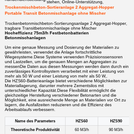
stehen, Online-Unterstützung,
Trockenmischbeton-Sortieranlage 2 Aggregat-Hopper
Portable Transit Betonmischanlage ohne Mischer
Trockenbetonmischbeton-Sortierungsanlage 2 Aggregat-Hopper,
tragbare Transitbetonmischanlage ohne Mischer
Hocheffizienz 75m3/h Festbetonbatterien
Betonmischanlagen
Um eine genaue Messung und Dosierung der Materialien zu
gewährleisten, verwendet die Anlage fortschrittliche
Wiegesysteme.Diese Systeme verwenden Präzisionssensoren
und Lastzellen, um die genauen Mengen an Aggregaten zu
messenDie Daten aus diesen Messungen werden dann durch ein
zuverlässiges Kontrollsystem verarbeitet.mit einer Leistung von
mehr als 50 W und einer Leistung von mehr als 50 W,.
Die HZS60-Batterieanlage bietet verschiedene Möglichkeiten zur
Materiallagerung, darunter mehrere Zementsilos mit
unterschiedlicher Kapazität.Diese Flexibilität ermöglicht die
gleichzeitige Herstellung verschiedener Betonarten und die
Möglichkeit, eine ausreichende Menge an Materialien vor Ort zu
lagern, die Ausfallzeiten reduzieren und die Effizienz des
Arbeitsablaufs verbessern.
Name des Parameters
HZS60
HZS90
Theoretische Produktivität
60 M3/h
90 M3/h