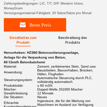
Zahlungsbedingungen: L/C, T/T, D/P, Western Union,
MoneyGram
Versorgungsmaterial-Fähigkeit: 20 Sätze/Sätze pro Monat
Beste Preis
Einzelheiten zum
Beschreibung des
Produkt
Produkts
Hervorheben:
HZS60 Betonsortierungsanlage
,
Anlage für die Verpackung von Beton
,
60 Cbm/h Betonbatcherei
Material:
Zement, zerkleinertes Stein, Sand usw.
Bauarbeiten, Bauvorhaben, Brücken,
Anwendung:
Häfen, Flughafen
Automatische Steuerung durch PLC,
Steuerungssystem:
vollständig automatisch
Produktivität:
≤ 60 m3/h
Mischer:
Doppel-Welle JS1000 Mischer
Gewährleistung:
12 Monate
Die Situation:
Neues
Ingenieure, die für die Wartung von
Erbrachte
Maschinen im Ausland zur Verfügung
Kundendienstleistung: