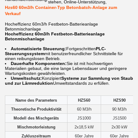
stehen, Online-Unterstützung,
Hzs60 60m3/h Container-Typ Betonbatch-Anlage zum
Verkauf
Hocheffizienz 60m3/h Festbeton-Batterieanlage
Betonmischanlage
Hocheffizienz 60m3/h Festbeton-Batterieanlage
Betonmischanlage
Automatisierte Steuerung:
Fortgeschritten
PLC-
Steuerungssystem
mit benutzerfreundlicher Schnittstelle für
einen reibungslosen Betrieb.
Dauerhafte Komponenten:
Sie ist mit hochwertigen
Materialien gebaut, die eine lange Lebensdauer und geringere
Wartungskosten gewährleisten.
Umweltschutz:
Konzipiert
Systeme zur Sammlung von Staub
und zur Lärmreduktion
Umweltstandards zu erfüllen.
Name des Parameters
HZS60
HZS90
Theoretische Produktivität
60 M3/h
90 M3/h
Modell des Mischgeräts
JS1000
JS1500
Mischmotorleistung
2x18,5 kW
2x30 kW
Zykluszeitraum
60er Jahre
60er Jahre