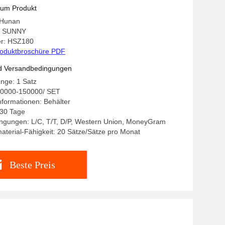
zum Produkt
 Hunan
: SUNNY
r: HSZ180
oduktbroschüre PDF
d Versandbedingungen
nge: 1 Satz
10000-150000/ SET
formationen: Behälter
-30 Tage
ngungen: L/C, T/T, D/P, Western Union, MoneyGram
terial-Fähigkeit: 20 Sätze/Sätze pro Monat
Beste Preis