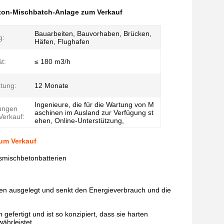
ton-Mischbatch-Anlage zum Verkauf
Bauarbeiten, Bauvorhaben, Brücken,
g:
Häfen, Flughafen
ät:
≤ 180 m3/h
tung:
12 Monate
Ingenieure, die für die Wartung von M
tungen
aschinen im Ausland zur Verfügung st
erkauf:
ehen, Online-Unterstützung,
um Verkauf
mischbetonbatterien
sen ausgelegt und senkt den Energieverbrauch und die
efertigt und ist so konzipiert, dass sie harten
ährleistet.