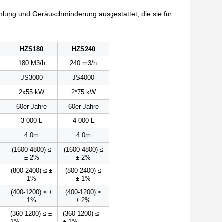
mmlung und Geräuschminderung ausgestattet, die sie für
HZS180
HZS240
180 M3/h
240 m3/h
JS3000
JS4000
2x55 kW
2*75 kW
60er Jahre
60er Jahre
3 000 L
4 000 L
4.0m
4.0m
(1600-4800) ≤
(1600-4800) ≤
± 2%
± 2%
(800-2400) ≤ ±
(800-2400) ≤
1%
± 1%
(400-1200) ≤ ±
(400-1200) ≤
1%
± 2%
(360-1200) ≤ ±
(360-1200) ≤
1%
± 1%