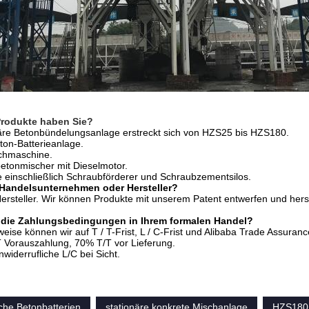
Produkte haben Sie?
näre Betonbündelungsanlage erstreckt sich von HZS25 bis HZS180.
ton-Batterieanlage.
chmaschine.
etonmischer mit Dieselmotor.
le einschließlich Schraubförderer und Schraubzementsilos.
 Handelsunternehmen oder Hersteller?
Hersteller. Wir können Produkte mit unserem Patent entwerfen und her
d die Zahlungsbedingungen in Ihrem formalen Handel?
eise können wir auf T / T-Frist, L / C-Frist und Alibaba Trade Assuranc
T Vorauszahlung, 70% T/T vor Lieferung.
widerrufliche L/C bei Sicht.
che Betonbatterien
stationäre konkrete Mischanlage
HZS180 