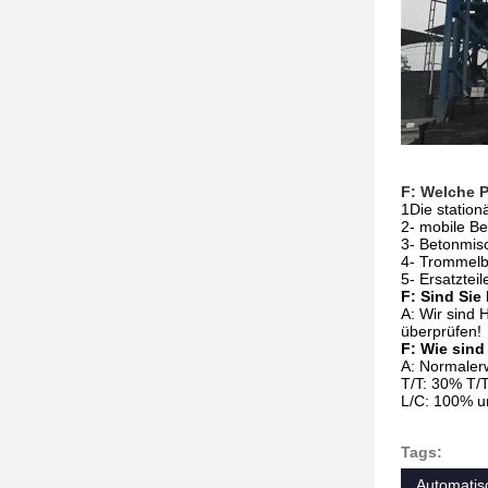
F: Welche 
1Die statio
2- mobile Be
3- Betonmis
4- Trommelb
5- Ersatztei
F: Sind Sie
A: Wir sind 
überprüfen!
F: Wie sin
A: Normalerw
T/T: 30% T/
L/C: 100% un
Tags:
Automatis