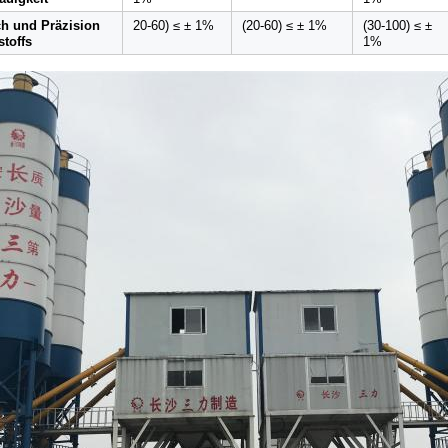
h und Präzision
20-60) ≤ ± 1%
(20-60) ≤ ± 1%
(30-100) ≤ ±
stoffs
1%