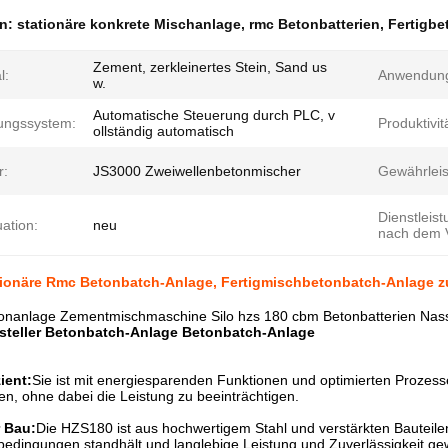
en:
stationäre konkrete Mischanlage
,
rmc Betonbatterien
,
Fertigbe
Zement, zerkleinertes Stein, Sand us
l:
Anwendun
w.
Automatische Steuerung durch PLC, v
ungssystem:
Produktivit
ollständig automatisch
r:
JS3000 Zweiwellenbetonmischer
Gewährleis
Dienstleis
uation:
neu
nach dem V
tionäre Rmc Betonbatch-Anlage, Fertigmischbetonbatch-Anlage z
nanlage Zementmischmaschine Silo hzs 180 cbm Betonbatterien Nass
steller Betonbatch-Anlage Betonbatch-Anlage
ient:
Sie ist mit energiesparenden Funktionen und optimierten Prozes
en, ohne dabei die Leistung zu beeinträchtigen.
 Bau:
Die HZS180 ist aus hochwertigem Stahl und verstärkten Bauteilen g
dingungen standhält und langlebige Leistung und Zuverlässigkeit gew