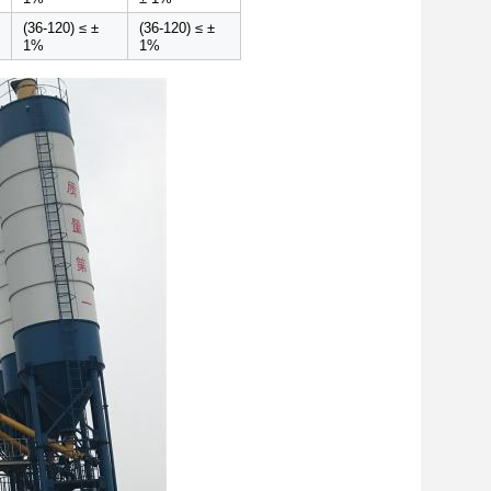
(36-120) ≤ ±
(36-120) ≤ ±
1%
1%