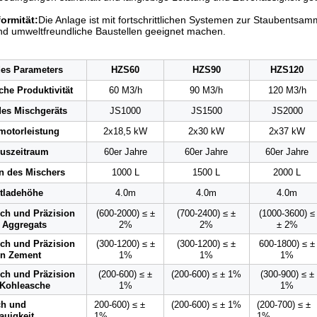
ormität:
Die Anlage ist mit fortschrittlichen Systemen zur Staubentsa
nd umweltfreundliche Baustellen geeignet machen.
es Parameters
HZS60
HZS90
HZS120
che Produktivität
60 M3/h
90 M3/h
120 M3/h
des Mischgeräts
JS1000
JS1500
JS2000
motorleistung
2x18,5 kW
2x30 kW
2x37 kW
luszeitraum
60er Jahre
60er Jahre
60er Jahre
n des Mischers
1000 L
1500 L
2000 L
tladehöhe
4.0m
4.0m
4.0m
ch und Präzision
(600-2000) ≤ ±
(700-2400) ≤ ±
(1000-3600) ≤
 Aggregats
2%
2%
± 2%
ch und Präzision
(300-1200) ≤ ±
(300-1200) ≤ ±
600-1800) ≤ ±
n Zement
1%
1%
1%
ch und Präzision
(200-600) ≤ ±
(200-600) ≤ ± 1%
(300-900) ≤ ±
 Kohleasche
1%
1%
ch und
200-600) ≤ ±
(200-600) ≤ ± 1%
(200-700) ≤ ±
uigkeit
1%
1%