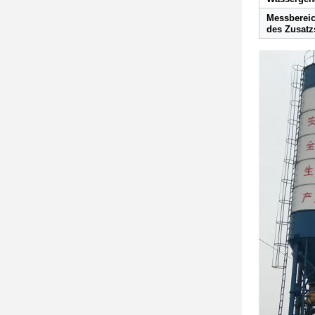
Messbereic
des Zusatz