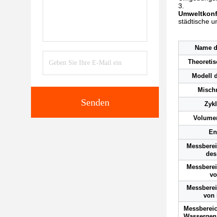
Umweltkonf
städtische u
Name d
Theoretis
Modell 
Misch
Senden
Zyk
Volume
En
Messberei
des
Messberei
vo
Messberei
von
Messberei
Wassergena